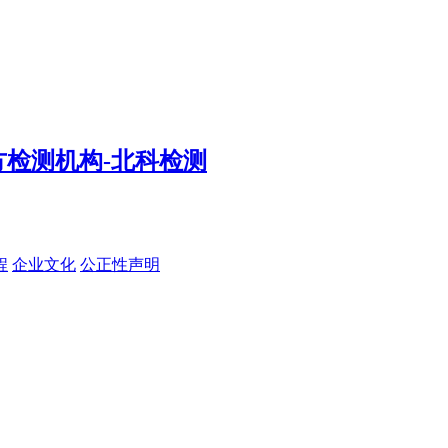
程
企业文化
公正性声明