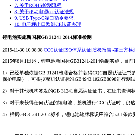
7. 关于ROHS检测流程
8. 关于移动电源ccc认证法规
9. USB Type-C端口指令要求。
10. 电子秤出口欧洲CE认证办理
锂电池实施新国标GB 31241-2014标准检测
2015-11-30 10:08:08
CCC认证|ISO体系认证|质检报告|-第三方
2015年8月1日起，锂电池新国标GB31241-2014强制实
1）已经单独依据GB 31241检测合格并获得CQC自愿认
保护电路），可根据整机认证标准GB4943.1或GB8898进行
2）对于其他机构签发的GB 31241自愿认证证书，在证书
3）对于未获得任何认证的锂电池，整机进行CCC认证时，仍然按照
4）根据GB 31241-2014标准，锂电池铭牌标识应符合5.3.1