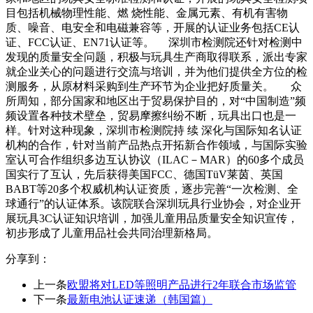
目包括机械物理性能、燃 烧性能、金属元素、有机有害物
质、噪音、电安全和电磁兼容等，开展的认证业务包括CE认
证、FCC认证、EN71认证等。 深圳市检测院还针对检测中
发现的质量安全问题，积极与玩具生产商取得联系，派出专家
就企业关心的问题进行交流与培训，并为他们提供全方位的检
测服务，从原材料采购到生产环节为企业把好质量关。 众
所周知，部分国家和地区出于贸易保护目的，对“中国制造”频
频设置各种技术壁垒，贸易摩擦纠纷不断，玩具出口也是一
样。针对这种现象，深圳市检测院持 续 深化与国际知名认证
机构的合作，针对当前产品热点开拓新合作领域，与国际实验
室认可合作组织多边互认协议（ILAC－MAR）的60多个成员
国实行了互认，先后获得美国FCC、德国TüV莱茵、英国
BABT等20多个权威机构认证资质，逐步完善“一次检测、全
球通行”的认证体系。该院联合深圳玩具行业协会，对企业开
展玩具3C认证知识培训，加强儿童用品质量安全知识宣传，
初步形成了儿童用品社会共同治理新格局。
分享到：
上一条
欧盟将对LED等照明产品进行2年联合市场监管
下一条
最新电池认证速递（韩国篇）