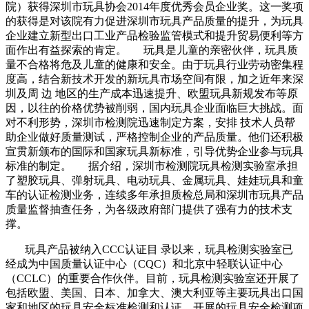
院）获得深圳市玩具协会2014年度优秀会员企业奖。这一奖项
的获得是对该院有力促进深圳市玩具产品质量的提升，为玩具
企业建立新型出口工业产品检验监管模式和提升贸易便利等方
面作出有益探索的肯定。 玩具是儿童的亲密伙伴，玩具质
量不合格将危及儿童的健康和安全。由于玩具行业劳动密集程
度高，结合新技术开发的新玩具市场空间有限，加之近年来深
圳及周 边 地区的生产成本迅速提升、欧盟玩具新规发布等原
因，以往的价格优势被削弱，国内玩具企业面临巨大挑战。面
对不利形势，深圳市检测院迅速制定方案，安排 技术人员帮
助企业做好质量测试，严格控制企业的产品质量。他们还积极
宣贯新颁布的国际和国家玩具新标准，引导优势企业参与玩具
标准的制定。 据介绍，深圳市检测院玩具检测实验室承担
了塑胶玩具、弹射玩具、电动玩具、金属玩具、娃娃玩具和童
车的认证检测业务，连续多年承担质检总局和深圳市玩具产品
质量监督抽查任务，为各级政府部门提供了强有力的技术支
撑。
玩具产品被纳入CCC认证目 录以来，玩具检测实验室已
经成为中国质量认证中心（CQC）和北京中轻联认证中心
（CCLC）的重要合作伙伴。目前，玩具检测实验室还开展了
包括欧盟、美国、日本、加拿大、澳大利亚等主要玩具出口国
家和地区的玩具安全标准检测和认证，开展的玩具安全检测项