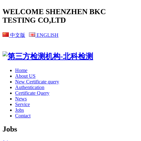
WELCOME SHENZHEN BKC
TESTING CO,LTD
中文版
ENGLISH
Home
About US
New Certificate query
Authentication
Certificate Query
News
Service
Jobs
Contact
Jobs