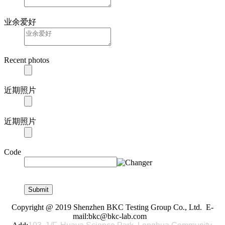
业余爱好
Recent photos
近期照片
近期照片
Code
Copyright @ 2019 Shenzhen BKC Testing Group Co., Ltd. E-
mail:bkc@bkc-lab.com